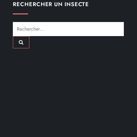
Nex
Next
Post
Comment se préparer au service de traitement des
nuisibles
RECHERCHER UN INSECTE
Rechercher :