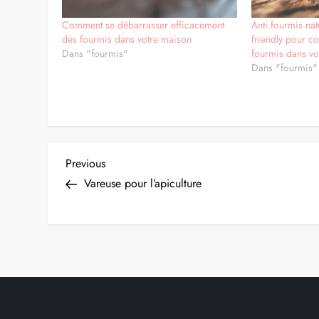
Partager :
Facebook
X
Similaire
Comment se débarrasser efficacement
Anti fourmis nat
des fourmis dans votre maison
friendly pour co
Dans "fourmis"
fourmis dans vo
Dans "fourmis"