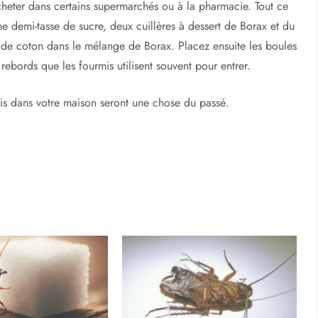
tent. C’est une bonne nouvelle car cela en fait un moyen de
teur avec des parties égales de vinaigre et d’eau. Ajouter un
 parfum qu’elles détestent. Bien agiter avant utilisation et
 Faites ceci plusieurs fois par jour jusqu’à ce que les fourmis
 la plupart des pesticides. Le borax est vendu sous forme de
cheter dans certains supermarchés ou à la pharmacie. Tout ce
e demi-tasse de sucre, deux cuillères à dessert de Borax et du
s de coton dans le mélange de Borax. Placez ensuite les boules
rebords que les fourmis utilisent souvent pour entrer.
mis dans votre maison seront une chose du passé.