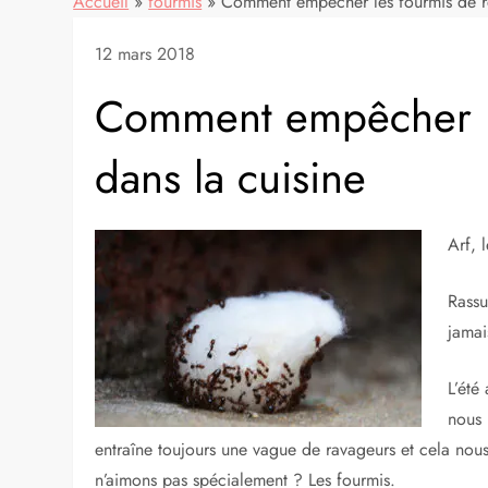
Accueil
»
fourmis
»
Comment empêcher les fourmis de ren
12 mars 2018
Comment empêcher le
dans la cuisine
Arf, 
Rassu
jamai
L’été
nous 
entraîne toujours une vague de ravageurs et cela nou
n’aimons pas spécialement ? Les fourmis.