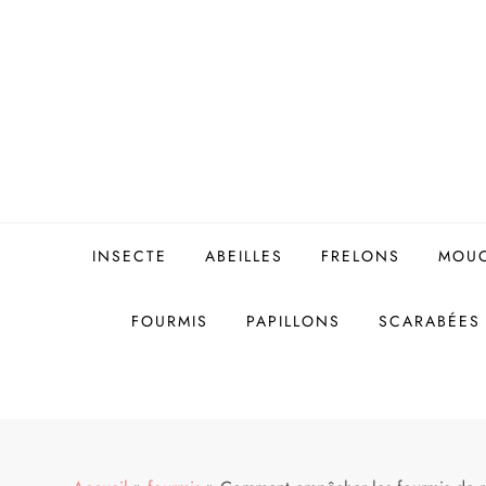
Skip
to
content
INSECTE
ABEILLES
FRELONS
MOU
FOURMIS
PAPILLONS
SCARABÉES