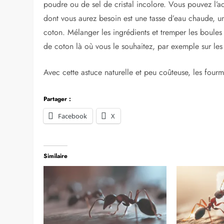
Le vinaigre est une autre chose que les fourmis détes
dissuasion bon marché. Remplissez un flacon pulvérisa
peu d’huile parfumée comme le citron, qui est un autre
vaporiser autour de tous les points d’entrée possibles.
disparaissent complètement.
Le Borax
Le borax est un minéral naturel qui est un composé de
poudre ou de sel de cristal incolore. Vous pouvez l’a
dont vous aurez besoin est une tasse d’eau chaude, un
coton. Mélanger les ingrédients et tremper les boule
de coton là où vous le souhaitez, par exemple sur les 
Avec cette astuce naturelle et peu coûteuse, les four