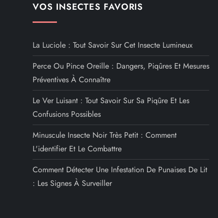
N
Previous
Previous
Post
Vareuse pour l’apiculture
a
v
i
g
VOS INSECTES FAVORIS
a
t
La Luciole : Tout Savoir Sur Cet Insecte Lumineux
i
Perce Ou Pince Oreille : Dangers, Piqûres Et Mesures
o
Préventives À Connaître