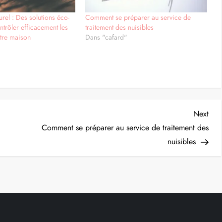
urel : Des solutions éco-
Comment se préparer au service de
ntrôler efficacement les
traitement des nuisibles
tre maison
Dans "cafard"