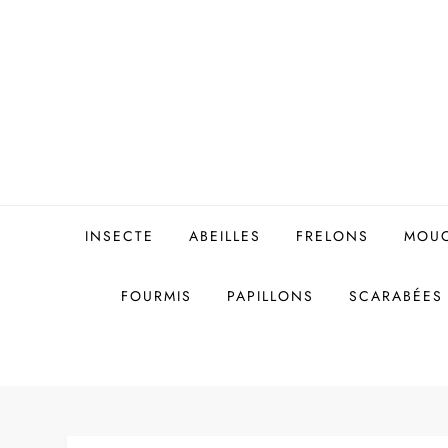
Skip
to
content
INSECTE
ABEILLES
FRELONS
MOU
FOURMIS
PAPILLONS
SCARABÉES