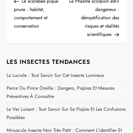
Post
Post
Le scarabée pique
Le Phasme scorpion est-il
a
prune : habitat,
dangereux :
comportement et
démystification des
v
conservation
risques et réalités
i
scientifiques
g
LES INSECTES TENDANCES
a
La Luciole : Tout Savoir Sur Cet Insecte Lumineux
t
Perce Ou Pince Oreille : Dangers, Piqûres Et Mesures
i
Préventives À Connaître
o
Le Ver Luisant : Tout Savoir Sur Sa Piqûre Et Les Confusions
n
Possibles
Minuscule Insecte Noir Très Petit : Comment L'identifier Et