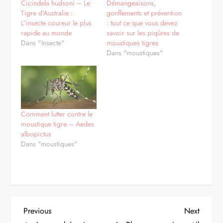
Cicindela hudsoni – Le
Démangeaisons,
Tigre d’Australie :
gonflements et prévention
L’insecte coureur le plus
: tout ce que vous devez
rapide au monde
savoir sur les piqûres de
Dans "Insecte"
moustiques tigres
Dans "moustiques"
Comment lutter contre le
moustique tigre – Aedes
albopictus
Dans "moustiques"
N
Previous
Next
Previous
Next