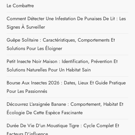
d
Le Combattre
e
Comment Détecter Une Infestation De Punaises De Lit : Les
l
Signes À Surveiller
Guêpe Solitaire : Caractéristiques, Comportements Et
’
Solutions Pour Les Éloigner
a
Petit Insecte Noir Maison : Identification, Prévention Et
r
Solutions Naturelles Pour Un Habitat Sain
Bourse Aux Insectes 2026 : Dates, Lieux Et Guide Pratique
t
Pour Les Passionnés
i
Découvrez L'araignée Banane : Comportement, Habitat Et
c
Écologie De Cette Espèce Fascinante
Durée De Vie D'un Moustique Tigre : Cycle Complet Et
l
Facteurs D'influence