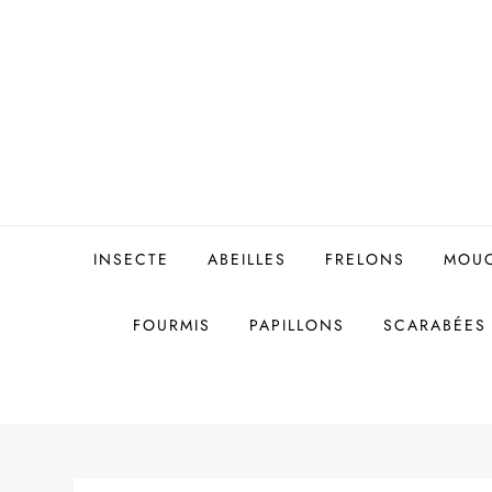
Skip
to
content
INSECTE
ABEILLES
FRELONS
MOU
FOURMIS
PAPILLONS
SCARABÉES