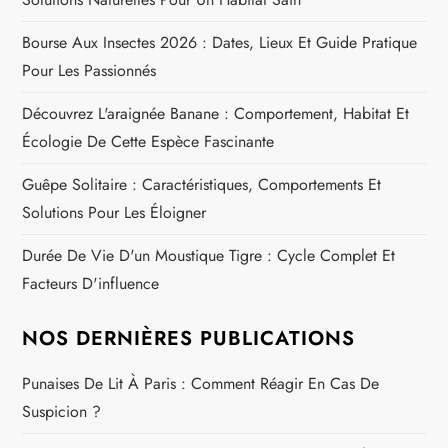
’
Bourse Aux Insectes 2026 : Dates, Lieux Et Guide Pratique
a
Pour Les Passionnés
r
Découvrez L'araignée Banane : Comportement, Habitat Et
Écologie De Cette Espèce Fascinante
t
Guêpe Solitaire : Caractéristiques, Comportements Et
i
Solutions Pour Les Éloigner
c
Durée De Vie D'un Moustique Tigre : Cycle Complet Et
Facteurs D'influence
l
e
NOS DERNIÈRES PUBLICATIONS
Punaises De Lit À Paris : Comment Réagir En Cas De
Suspicion ?