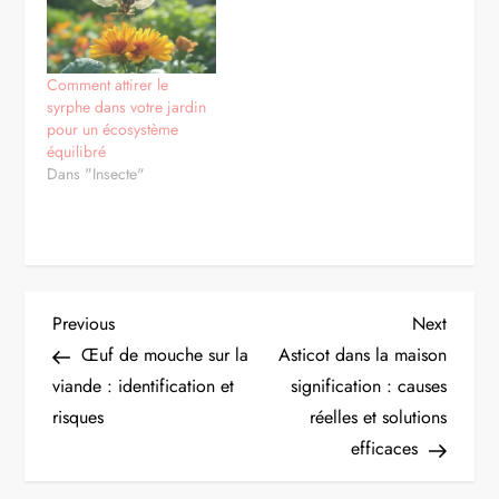
Comment attirer le
syrphe dans votre jardin
pour un écosystème
équilibré
Dans "Insecte"
N
Previous
Next
Previous
Next
Post
Post
Œuf de mouche sur la
Asticot dans la maison
a
viande : identification et
signification : causes
risques
réelles et solutions
v
efficaces
i