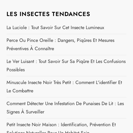
g
LES INSECTES TENDANCES
a
La Luciole : Tout Savoir Sur Cet Insecte Lumineux
t
Perce Ou Pince Oreille : Dangers, Piqûres Et Mesures
Préventives À Connaître
i
Le Ver Luisant : Tout Savoir Sur Sa Piqûre Et Les Confusions
o
Possibles
n
Minuscule Insecte Noir Très Petit : Comment L'identifier Et
Le Combattre
d
Comment Détecter Une Infestation De Punaises De Lit : Les
e
Signes À Surveiller
l
Petit Insecte Noir Maison : Identification, Prévention Et
Solutions Naturelles Pour Un Habitat Sain