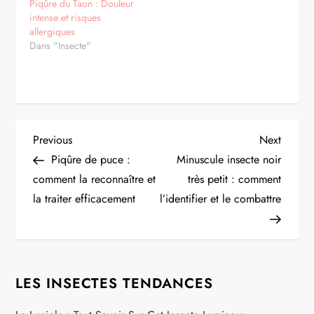
Piqûre du Taon : Douleur
intense et risques
allergiques
Dans "Insecte"
N
Previous
Next
Previous
Next
Post
Post
Piqûre de puce :
Minuscule insecte noir
a
comment la reconnaître et
très petit : comment
la traiter efficacement
l’identifier et le combattre
v
i
g
LES INSECTES TENDANCES
a