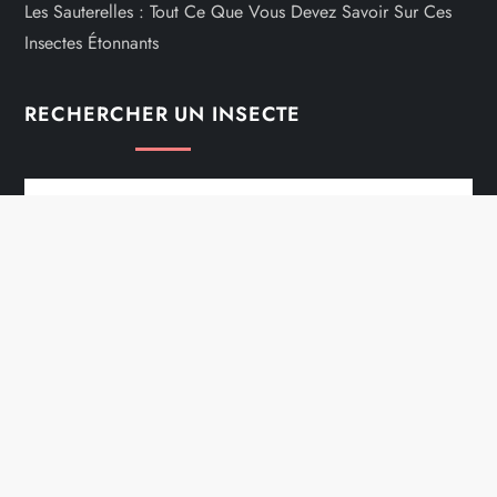
Les Sauterelles : Tout Ce Que Vous Devez Savoir Sur Ces
Insectes Étonnants
RECHERCHER UN INSECTE
Rechercher :
Mentions Légales
Contacts
Copyright @ 2026 Tous droits réservés - lesinsectes.biz