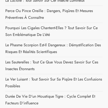
La Luciole : Tout Savoir Sur Cet Insecte Lumineux
t
Perce Ou Pince Oreille : Dangers, Piqûres Et Mesures
Préventives À Connaître
i
Pourquoi Les Cigales Chantent-Elles ? Tout Savoir Sur Ce
o
Son Emblématique De L'été
n
Le Phasme Scorpion Est-Il Dangereux : Démystification Des
Risques Et Réalités Scientifiques
d
Les Sauterelles : Tout Ce Que Vous Devez Savoir Sur Ces
e
Insectes Étonnants
l
Le Ver Luisant : Tout Savoir Sur Sa Piqûre Et Les Confusions
Possibles
’
Durée De Vie D'un Moustique Tigre : Cycle Complet Et
a
Facteurs D'influence