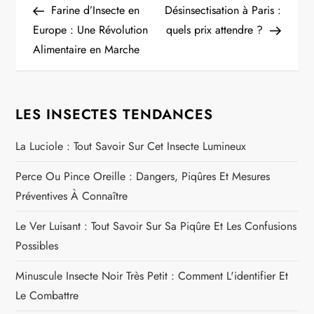
Post
Post
Farine d’Insecte en
Désinsectisation à Paris :
a
Europe : Une Révolution
quels prix attendre ?
Alimentaire en Marche
v
i
LES INSECTES TENDANCES
g
La Luciole : Tout Savoir Sur Cet Insecte Lumineux
a
Perce Ou Pince Oreille : Dangers, Piqûres Et Mesures
t
Préventives À Connaître
i
Le Ver Luisant : Tout Savoir Sur Sa Piqûre Et Les Confusions
Possibles
o
Minuscule Insecte Noir Très Petit : Comment L'identifier Et
n
Le Combattre