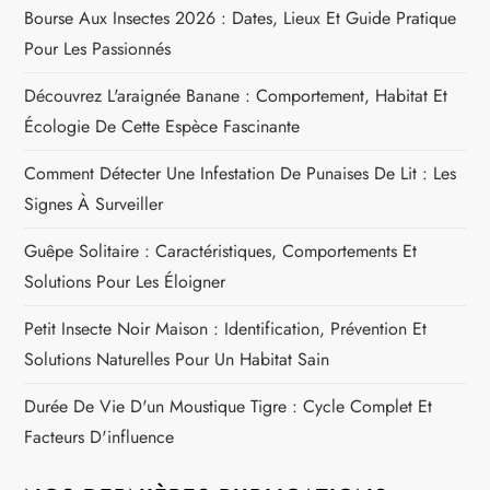
d
Bourse Aux Insectes 2026 : Dates, Lieux Et Guide Pratique
Pour Les Passionnés
e
Découvrez L'araignée Banane : Comportement, Habitat Et
l
Écologie De Cette Espèce Fascinante
’
Comment Détecter Une Infestation De Punaises De Lit : Les
Signes À Surveiller
a
Guêpe Solitaire : Caractéristiques, Comportements Et
r
Solutions Pour Les Éloigner
t
Petit Insecte Noir Maison : Identification, Prévention Et
Solutions Naturelles Pour Un Habitat Sain
i
Durée De Vie D'un Moustique Tigre : Cycle Complet Et
c
Facteurs D'influence
l