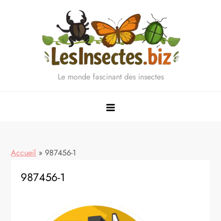
Skip
to
content
Le monde fascinant des insectes
Accueil
»
987456-1
987456-1