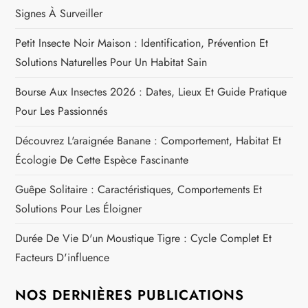
l
Signes À Surveiller
’
Petit Insecte Noir Maison : Identification, Prévention Et
Solutions Naturelles Pour Un Habitat Sain
a
Bourse Aux Insectes 2026 : Dates, Lieux Et Guide Pratique
r
Pour Les Passionnés
t
Découvrez L'araignée Banane : Comportement, Habitat Et
Écologie De Cette Espèce Fascinante
i
Guêpe Solitaire : Caractéristiques, Comportements Et
c
Solutions Pour Les Éloigner
l
Durée De Vie D'un Moustique Tigre : Cycle Complet Et
Facteurs D'influence
e
NOS DERNIÈRES PUBLICATIONS