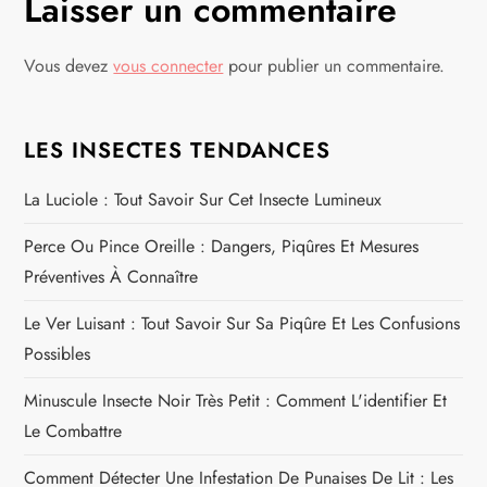
Laisser un commentaire
i
Vous devez
vous connecter
pour publier un commentaire.
g
a
LES INSECTES TENDANCES
t
La Luciole : Tout Savoir Sur Cet Insecte Lumineux
i
Perce Ou Pince Oreille : Dangers, Piqûres Et Mesures
Préventives À Connaître
o
Le Ver Luisant : Tout Savoir Sur Sa Piqûre Et Les Confusions
n
Possibles
d
Minuscule Insecte Noir Très Petit : Comment L'identifier Et
Le Combattre
e
Comment Détecter Une Infestation De Punaises De Lit : Les