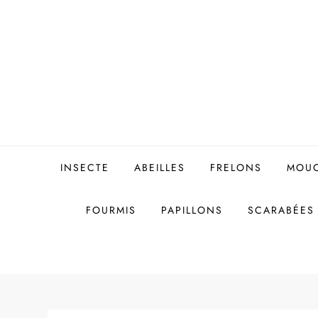
Skip
to
content
INSECTE
ABEILLES
FRELONS
MOU
FOURMIS
PAPILLONS
SCARABÉES