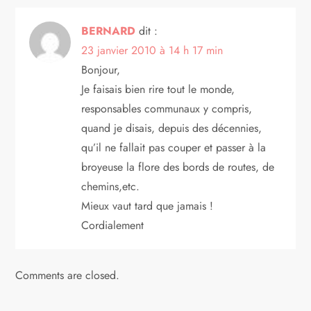
o
BERNARD
dit :
23 janvier 2010 à 14 h 17 min
n
Bonjour,
d
Je faisais bien rire tout le monde,
responsables communaux y compris,
e
quand je disais, depuis des décennies,
qu’il ne fallait pas couper et passer à la
l
broyeuse la flore des bords de routes, de
’
chemins,etc.
Mieux vaut tard que jamais !
a
Cordialement
r
Comments are closed.
t