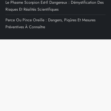
Le Phasme Scorpion Est-Il Dangereux : Démystification Des
Risques Et Réalités Scientifiques
Perce Ou Pince Oreille : Dangers, Piqûres Et Mesures
Préventives À Connaître
RECHERCHER UN INSECTE
Rechercher :
Mentions Légales
Contacts