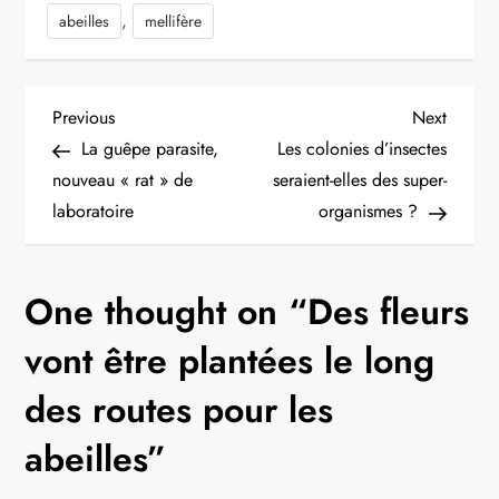
,
abeilles
mellifère
N
Previous
Next
Previous
Next
Post
Post
La guêpe parasite,
Les colonies d’insectes
a
nouveau « rat » de
seraient-elles des super-
laboratoire
organismes ?
v
i
One thought on “
Des fleurs
g
vont être plantées le long
a
des routes pour les
t
abeilles
”
i