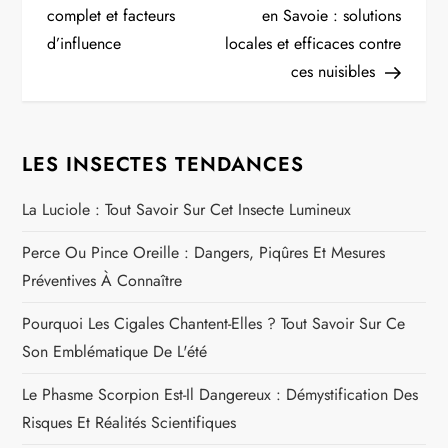
complet et facteurs
en Savoie : solutions
v
d’influence
locales et efficaces contre
i
ces nuisibles
g
LES INSECTES TENDANCES
a
La Luciole : Tout Savoir Sur Cet Insecte Lumineux
t
Perce Ou Pince Oreille : Dangers, Piqûres Et Mesures
i
Préventives À Connaître
o
Pourquoi Les Cigales Chantent-Elles ? Tout Savoir Sur Ce
n
Son Emblématique De L'été
Le Phasme Scorpion Est-Il Dangereux : Démystification Des
d
Risques Et Réalités Scientifiques