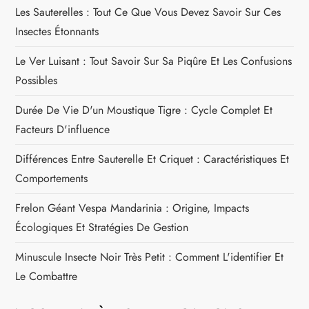
e
Les Sauterelles : Tout Ce Que Vous Devez Savoir Sur Ces
l
Insectes Étonnants
Le Ver Luisant : Tout Savoir Sur Sa Piqûre Et Les Confusions
’
Possibles
a
Durée De Vie D'un Moustique Tigre : Cycle Complet Et
r
Facteurs D'influence
Différences Entre Sauterelle Et Criquet : Caractéristiques Et
t
Comportements
i
Frelon Géant Vespa Mandarinia : Origine, Impacts
c
Écologiques Et Stratégies De Gestion
Minuscule Insecte Noir Très Petit : Comment L'identifier Et
l
Le Combattre
e