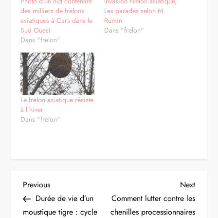
Photo d’un nid contenant
Invasion Frelon asiatique,
des milliers de frelons
Les parades selon M.
asiatiques à Cars dans le
Rumin
Sud Ouest
Dans "frelon"
Dans "frelon"
Le frelon asiatique résiste
à l’hiver
Dans "frelon"
N
Previous
Next
Previous
Next
Post
Post
Durée de vie d’un
Comment lutter contre les
a
moustique tigre : cycle
chenilles processionnaires