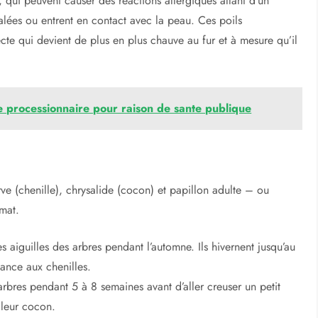
 d’autres variétés puissent également être affectées.
eur « marche en file indienne » dans un mouvement circulaire
t 1,5 cm de long et ont une couleur grise-brunâtre.
corps, qui finit par un petit appendice jaune-orangé.
, qui peuvent causer des réactions allergiques allant d’un
halées ou entrent en contact avec la peau. Ces poils
ecte qui devient de plus en plus chauve au fur et à mesure qu’il