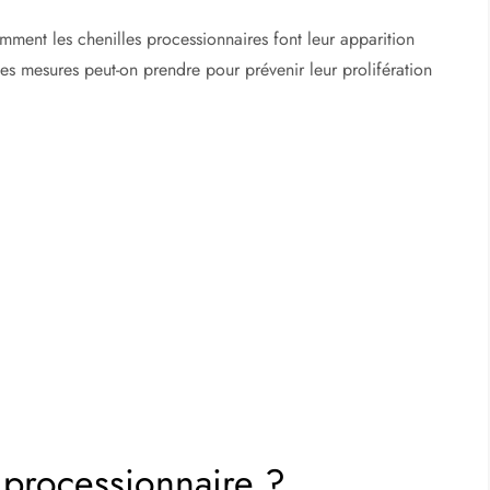
t on entend souvent parler, mais dont beaucoup ignorent les
répandent chaque année dans nos forêts et sont plus ou moins
 environnement.
mment les chenilles processionnaires font leur apparition
s mesures peut-on prendre pour prévenir leur prolifération