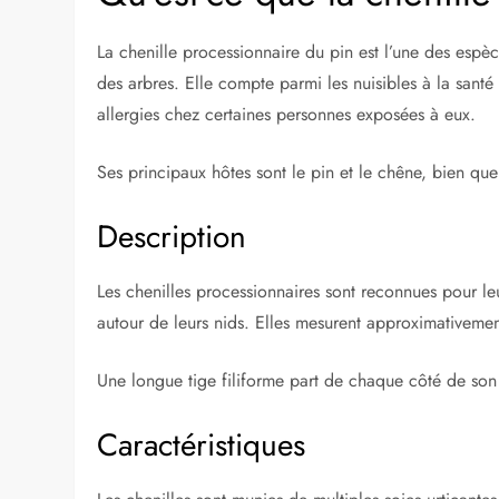
Sommaire
Qu’est-ce que la chenille processionnaire ?
Description
Caractéristiques
Cycle de vie
Espèces
Les dangers des chenilles processionnaires
Santé humaine
Santé animale
Dommages aux arbres
Similaire
Qu’est-ce que la chenill
La chenille processionnaire du pin est l’une des espèce
des arbres. Elle compte parmi les nuisibles à la santé
allergies chez certaines personnes exposées à eux.