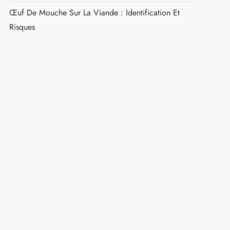
Quand Piquent Les Punaises De Lit : Horaires Précis
Et Moments D’activité
Comment Éviter Les Piqûres De Guêpe
Que Faire Lors D’une Piqûre De Guêpe
Asticot Dans La Maison Signification : Causes Réelles
Et Solutions Efficaces
Bourse Aux Insectes 2026 : Dates, Lieux Et Guide
Pratique Pour Les Passionnés
Œuf De Mouche Sur La Viande : Identification Et
Risques