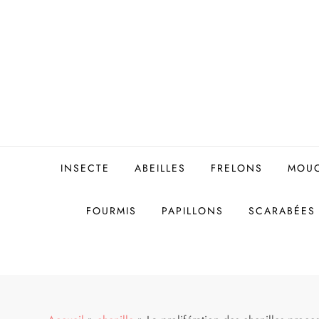
Skip
to
content
INSECTE
ABEILLES
FRELONS
MOU
FOURMIS
PAPILLONS
SCARABÉES