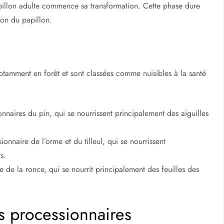
le processionnaire pour raison de sante publique
e (chenille), chrysalide (cocon) et papillon adulte – ou
imat.
s aiguilles des arbres pendant l’automne. Ils hivernent jusqu’au
sance aux chenilles.
 arbres pendant 5 à 8 semaines avant d’aller creuser un petit
 leur cocon.
apillon adulte commence sa transformation. Cette phase dure
ion du papillon.
notamment en forêt et sont classées comme nuisibles à la santé