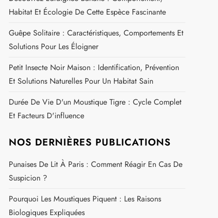
Le Ver Luisant : Tout Savoir Sur Sa Piqûre Et Les
Confusions Possibles
Minuscule Insecte Noir Très Petit : Comment
L'identifier Et Le Combattre
Comment Détecter Une Infestation De Punaises De Lit
: Les Signes À Surveiller
Bourse Aux Insectes 2026 : Dates, Lieux Et Guide
Pratique Pour Les Passionnés
Découvrez L'araignée Banane : Comportement,
Habitat Et Écologie De Cette Espèce Fascinante
Guêpe Solitaire : Caractéristiques, Comportements Et
Solutions Pour Les Éloigner
Petit Insecte Noir Maison : Identification, Prévention