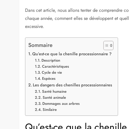
La chenille processionnaire du pin est un insecte don
dangers inhérents. Ces petites légions d’insectes se 
nuisibles pour notre santé et la biodiversité de notre
Dans cet article, nous allons tenter de comprendre co
chaque année, comment elles se développent et quelle
excessive.