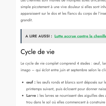
Ses principaux hôtes sont le pin et le chêne, bien que
Description
Les chenilles processionnaires sont reconnues pour l
autour de leurs nids. Elles mesurent approximativemen
Une longue tige filiforme part de chaque côté de son 
Caractéristiques
Les chenilles sont munies de multiples soies urticantes
simple picotement à une vive douleur si elles sont in
apparaissent sur le dos et les flancs du corps de l’ins
grandit.