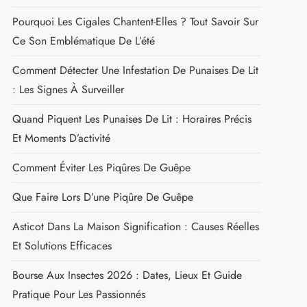
Et Solutions Naturelles Pour Un Habitat Sain
Durée De Vie D'un Moustique Tigre : Cycle Complet
Et Facteurs D'influence
NOS DERNIÈRES PUBLICATIONS
Punaises De Lit À Paris : Comment Réagir En Cas De
Suspicion ?
Pourquoi Les Moustiques Piquent : Les Raisons
Biologiques Expliquées
Pourquoi Les Cigales Chantent-Elles ? Tout Savoir Sur
Ce Son Emblématique De L’été
Comment Détecter Une Infestation De Punaises De Lit
: Les Signes À Surveiller