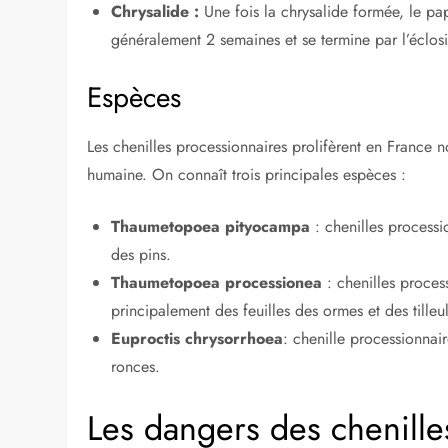
A LIRE AUSSI :
Lutte accrue contre la chenil
Cycle de vie
Le cycle de vie complet comprend 4 stades : œuf, larv
imago – qui éclot entre juin et septembre selon le cl
œuf :
les œufs ronds et blancs sont déposés sur le
printemps suivant, puis éclosent pour donner nais
Larve :
les larves se nourrissent des aiguilles des
trou dans le sol où elles commencent à construire
Chrysalide :
Une fois la chrysalide formée, le p
généralement 2 semaines et se termine par l’éclos
Espèces
Les chenilles processionnaires prolifèrent en France 