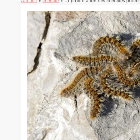
Accueil
»
chenille
»
La prolifération des chenilles proces