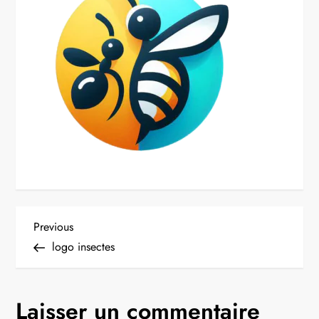
N
Previous
Previous
Post
logo insectes
a
v
Laisser un commentaire