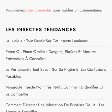
i
Vous devez
vous connecter
pour publier un commentaire.
g
a
LES INSECTES TENDANCES
t
La Luciole : Tout Savoir Sur Cet Insecte Lumineux
i
Perce Ou Pince Oreille : Dangers, Piqûres Et Mesures
Préventives À Connaître
o
Le Ver Luisant : Tout Savoir Sur Sa Piqûre Et Les Confusions
n
Possibles
d
Minuscule Insecte Noir Très Petit : Comment L'identifier Et
Le Combattre
e
Comment Détecter Une Infestation De Punaises De Lit : Les
l
Signes À Surveiller