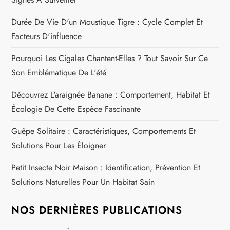
’
Durée De Vie D'un Moustique Tigre : Cycle Complet Et
Facteurs D'influence
a
Pourquoi Les Cigales Chantent-Elles ? Tout Savoir Sur Ce
r
Son Emblématique De L'été
t
Découvrez L'araignée Banane : Comportement, Habitat Et
Écologie De Cette Espèce Fascinante
i
Guêpe Solitaire : Caractéristiques, Comportements Et
c
Solutions Pour Les Éloigner
l
Petit Insecte Noir Maison : Identification, Prévention Et
Solutions Naturelles Pour Un Habitat Sain
e
NOS DERNIÈRES PUBLICATIONS