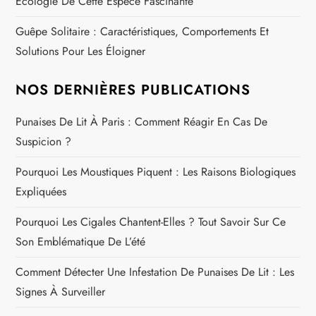
Écologie De Cette Espèce Fascinante
i
Guêpe Solitaire : Caractéristiques, Comportements Et
c
Solutions Pour Les Éloigner
l
NOS DERNIÈRES PUBLICATIONS
e
Punaises De Lit À Paris : Comment Réagir En Cas De
Suspicion ?
Pourquoi Les Moustiques Piquent : Les Raisons Biologiques
Expliquées
Pourquoi Les Cigales Chantent-Elles ? Tout Savoir Sur Ce
Son Emblématique De L’été
Comment Détecter Une Infestation De Punaises De Lit : Les
Signes À Surveiller