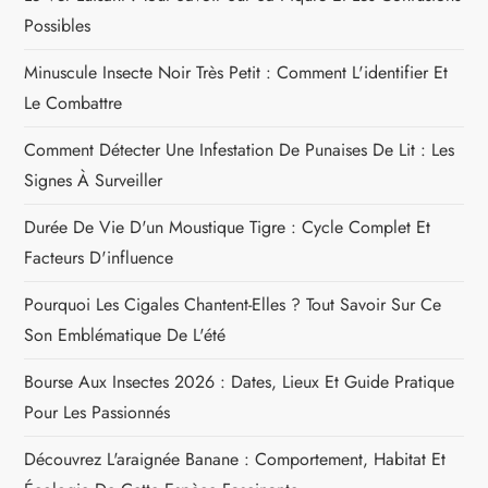
Possibles
o
Minuscule Insecte Noir Très Petit : Comment L'identifier Et
n
Le Combattre
d
Comment Détecter Une Infestation De Punaises De Lit : Les
Signes À Surveiller
e
Durée De Vie D'un Moustique Tigre : Cycle Complet Et
l
Facteurs D'influence
’
Pourquoi Les Cigales Chantent-Elles ? Tout Savoir Sur Ce
Son Emblématique De L'été
a
Bourse Aux Insectes 2026 : Dates, Lieux Et Guide Pratique
r
Pour Les Passionnés
t
Découvrez L'araignée Banane : Comportement, Habitat Et