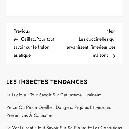
N
Previous
Next
Previous
Next
Post
Post
Gaillac.Pour tout
Les coccinelles qui
a
savoir sur le frelon
envahissent l’intérieur des
asiatique
maisons
v
i
LES INSECTES TENDANCES
g
La Luciole : Tout Savoir Sur Cet Insecte Lumineux
a
Perce Ou Pince Oreille : Dangers, Piqûres Et Mesures
t
Préventives À Connaître
i
Le Ver Luisant : Tout Savoir Sur Sa Piqûre Et Les Confusions