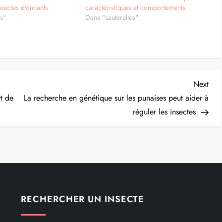
nsectes étonnants
caractéristiques et comportements
es"
Dans "sauterelles"
Nex
Next
Post
t de
La recherche en génétique sur les punaises peut aider à
réguler les insectes
RECHERCHER UN INSECTE