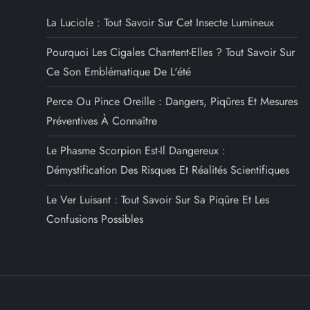
t
La Luciole : Tout Savoir Sur Cet Insecte Lumineux
i
Pourquoi Les Cigales Chantent-Elles ? Tout Savoir Sur
o
Ce Son Emblématique De L'été
n
Perce Ou Pince Oreille : Dangers, Piqûres Et Mesures
Préventives À Connaître
d
Le Phasme Scorpion Est-Il Dangereux :
e
Démystification Des Risques Et Réalités Scientifiques
l
Le Ver Luisant : Tout Savoir Sur Sa Piqûre Et Les
Confusions Possibles
’
a
r