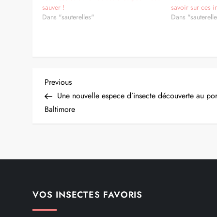
sauver !
savoir sur ces i
Dans "sauterelles"
Dans "sauterell
N
Previous
Previous
Post
Une nouvelle espece d’insecte découverte au por
a
Baltimore
v
i
g
VOS INSECTES FAVORIS
a