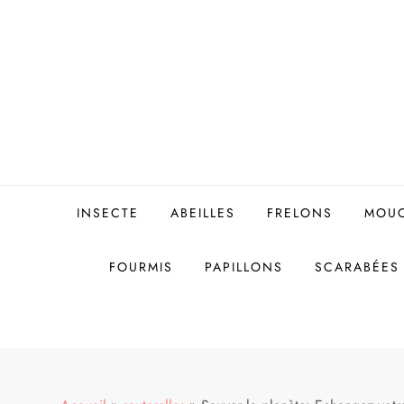
Skip
to
content
INSECTE
ABEILLES
FRELONS
MOU
FOURMIS
PAPILLONS
SCARABÉES