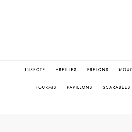
Skip
to
content
INSECTE
ABEILLES
FRELONS
MOU
FOURMIS
PAPILLONS
SCARABÉES