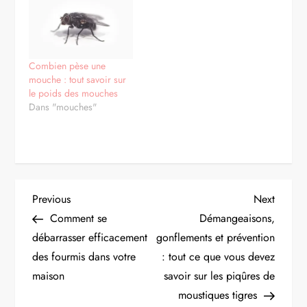
Combien pèse une
mouche : tout savoir sur
le poids des mouches
Dans "mouches"
N
Previous
Next
Previous
Next
Post
Post
Comment se
Démangeaisons,
a
débarrasser efficacement
gonflements et prévention
des fourmis dans votre
: tout ce que vous devez
v
maison
savoir sur les piqûres de
i
moustiques tigres