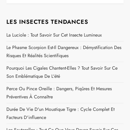
g
LES INSECTES TENDANCES
a
La Luciole : Tout Savoir Sur Cet Insecte Lumineux
t
Le Phasme Scorpion Est-Il Dangereux : Démystification Des
i
Risques Et Réalités Scientifiques
o
Pourquoi Les Cigales Chantent-Elles ? Tout Savoir Sur Ce
n
Son Emblématique De L'été
Perce Ou Pince Oreille : Dangers, Piqûres Et Mesures
d
Préventives À Connaître
e
Durée De Vie D'un Moustique Tigre : Cycle Complet Et
l
Facteurs D'influence
Les Sauterelles : Tout Ce Que Vous Devez Savoir Sur Ces