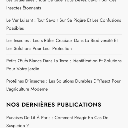
’
Insectes Étonnants
a
Le Ver Luisant : Tout Savoir Sur Sa Piqûre Et Les Confusions
r
Possibles
Les Insectes : Leurs Rôles Cruciaux Dans La Biodiversité Et
t
Les Solutions Pour Leur Protection
i
Petits Œufs Blancs Dans La Terre : Identification Et Solutions
c
Pour Votre Jardin
Protéines D'insectes : Les Solutions Durables D'Ÿnsect Pour
l
L'agriculture Moderne
e
NOS DERNIÈRES PUBLICATIONS
Punaises De Lit À Paris : Comment Réagir En Cas De
Suspicion ?