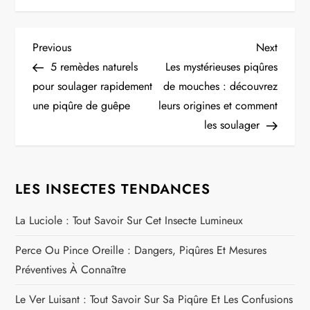
N
Previous
Next
Previous
Next
Post
Post
5 remèdes naturels
Les mystérieuses piqûres
a
pour soulager rapidement
de mouches : découvrez
une piqûre de guêpe
leurs origines et comment
v
les soulager
i
g
LES INSECTES TENDANCES
a
La Luciole : Tout Savoir Sur Cet Insecte Lumineux
t
Perce Ou Pince Oreille : Dangers, Piqûres Et Mesures
Préventives À Connaître
i
Le Ver Luisant : Tout Savoir Sur Sa Piqûre Et Les Confusions