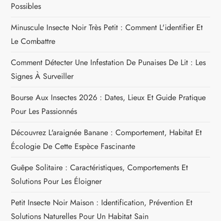
o
Possibles
n
Minuscule Insecte Noir Très Petit : Comment L'identifier Et
Le Combattre
d
Comment Détecter Une Infestation De Punaises De Lit : Les
e
Signes À Surveiller
l
Bourse Aux Insectes 2026 : Dates, Lieux Et Guide Pratique
Pour Les Passionnés
’
Découvrez L'araignée Banane : Comportement, Habitat Et
a
Écologie De Cette Espèce Fascinante
r
Guêpe Solitaire : Caractéristiques, Comportements Et
Solutions Pour Les Éloigner
t
Petit Insecte Noir Maison : Identification, Prévention Et
i
Solutions Naturelles Pour Un Habitat Sain