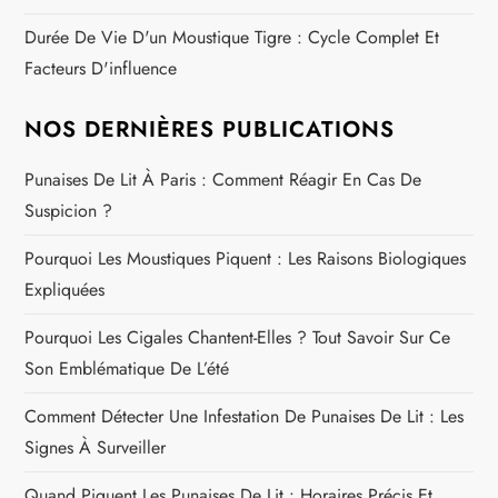
c
Durée De Vie D'un Moustique Tigre : Cycle Complet Et
Facteurs D'influence
l
e
NOS DERNIÈRES PUBLICATIONS
Punaises De Lit À Paris : Comment Réagir En Cas De
Suspicion ?
Pourquoi Les Moustiques Piquent : Les Raisons Biologiques
Expliquées
Pourquoi Les Cigales Chantent-Elles ? Tout Savoir Sur Ce
Son Emblématique De L’été
Comment Détecter Une Infestation De Punaises De Lit : Les
Signes À Surveiller
Quand Piquent Les Punaises De Lit : Horaires Précis Et